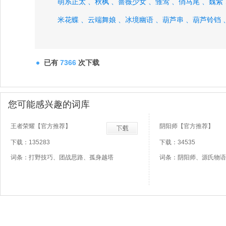
萌系正太 、
秋枫 、
蔷薇少女 、
雏莺 、
俏马尾 、
魏紫
米花蝶 、
云端舞娘 、
冰境幽语 、
葫芦串 、
葫芦铃铛 
已有
7366
次下载
您可能感兴趣的词库
王者荣耀【官方推荐】
阴阳师【官方推荐】
下载：135283
下载：34535
词条：打野技巧、团战思路、孤身越塔
词条：阴阳师、源氏物语