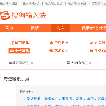
输入法手机版
输入法Mac版
输入法企业版
输入法Linux版
五笔输入
首页
皮肤
词库
皮肤表情开
单机游戏
网络游戏
(252)
(780)
奇迹暖暖手游
词条样例：
默认粉毛 、
眷雅公子 、
银翼侠 、
浅慵 、
金灿 、
拜占