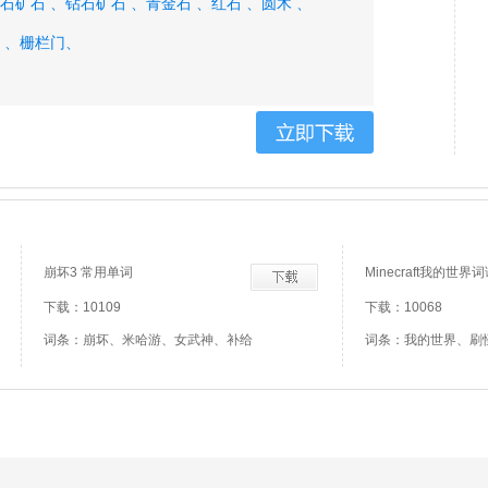
石矿石 、
钻石矿石 、
青金石 、
红石 、
圆木 、
 、
栅栏门、
崩坏3 常用单词
Minecraft我的世界
下载：10109
下载：10068
词条：崩坏、米哈游、女武神、补给
词条：我的世界、刷