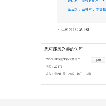
金矿石 、
青金石矿石 、
红
金合欢 、
丛林木 、
木栅栏
已有
53675
次下载
您可能感兴趣的词库
minecraft我的世界完整词库
下载：20875
词条：我的世界、籽岷、锡兰、末影