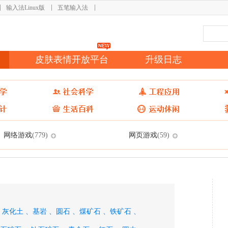
输入法Linux版
五笔输入法
皮肤表情开放平台
升级日志
网络游戏
网页游戏
(779)
(59)
、
灰化土 、
基岩 、
圆石 、
煤矿石 、
铁矿石 、