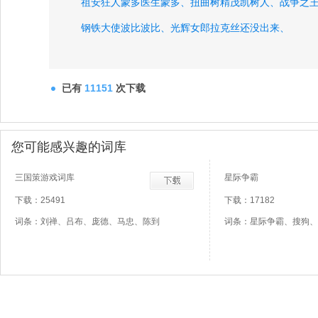
祖安狂人蒙多医生蒙多、
扭曲树精茂凯树人、
战争之
钢铁大使波比波比、
光辉女郎拉克丝还没出来、
众星之子索拉卡SORAKA奶妈、
琴瑟仙女娑娜SONA、
探险家伊泽瑞尔EZ、
末日使者费德提克稻草人、
荒漠
已有
11151
次下载
酒桶古拉加斯酒桶、
虚空行者卡萨丁凯撒丁、
风暴之
迅捷斥候提莫提莫、
发条魔灵奥莉安娜发条、
您可能感兴趣的词库
德玛西亚皇子嘉文四世皇子、
金属大师莫德凯撒铁男
三国策游戏词库
星际争霸
下载：25491
下载：17182
词条：刘禅、吕布、庞德、马忠、陈到
词条：星际争霸、搜狗、