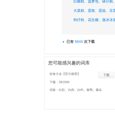
白糖糕、
菠萝包、
砵仔糕
大菜糕、
蛋散、
蛋挞、
豆
狗仔粉、
花生糖、
激冰冰
已有
5543
次下载
您可能感兴趣的词库
饮食大全【官方推荐】
下载：381694
词条：白肚、白肉、白灼、板鸭、爆氽