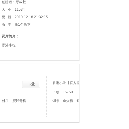
创建者：牙叔叔
大 小：11534
更 新：2010-12-18 21:32:15
版 本：第1个版本
词库简介：
香港小吃
】
香港小吃【官方推荐】
下载：15759
仁佛手、蜜饯青梅
词条：鱼蛋粉、鲜虾云吞面、碗仔翅