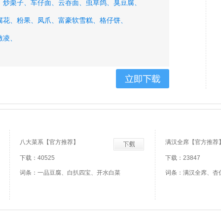
、
炒栗子、
车仔面、
云吞面、
虫草鸽、
臭豆腐、
腐花、
粉果、
凤爪、
富豪软雪糕、
格仔饼、
激凌、
八大菜系【官方推荐】
满汉全席【官方推荐
下载：40525
下载：23847
词条：一品豆腐、白扒四宝、开水白菜
词条：满汉全席、杏