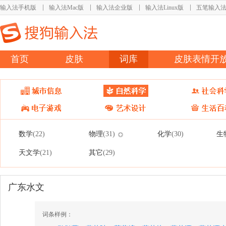
输入法手机版
输入法Mac版
输入法企业版
输入法Linux版
五笔输入
首页
皮肤
词库
皮肤表情开
数学
物理
化学
生
(22)
(31)
(30)
天文学
其它
(21)
(29)
广东水文
词条样例：