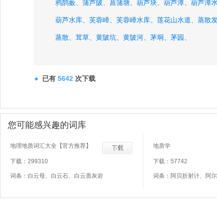
鸦鹊薮、
蒲芦陂、
菖蒲塘、
葫芦块、
葫芦潭、
葫芦潭
葫芦水库、
芙蓉嶂、
芙蓉嶂水库、
莲花山水道、
蒸散
蒸散、
茸草、
黄陂坑、
黄陂河、
茅垌、
茅园、
已有
5642
次下载
您可能感兴趣的词库
地理地质词汇大全【官方推荐】
地质学
下载：299310
下载：57742
词条：白云母、白云石、白云质灰岩
词条：阿贝折射计、阿尔