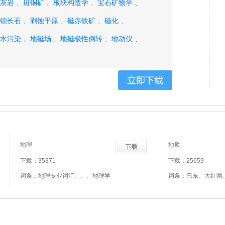
灰岩 、
斑铜矿 、
板块构造学 、
宝石矿物学 、
钡长石 、
剥蚀平原 、
磁赤铁矿 、
磁化 、
水污染 、
地磁场 、
地磁极性倒转 、
地动仪 、
 、
地球内部化学 、
地热工业 、
地热活动 、
测绘 、
地形等级 、
地形地貌 、
地形地物 、
形图 、
地形图购置 、
地形图数字化、
地理
地质
下载：35371
下载：25659
词条：地理专业词汇、、、地理学
词条：巴东、大红圈