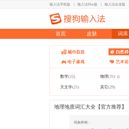
输入法手机版
输入法Mac版
输入法企业版
首页
皮肤
词库
数学
物理
(22)
(31)
天文学
其它
(21)
(29)
地理地质词汇大全【官方推荐】
词条样例：