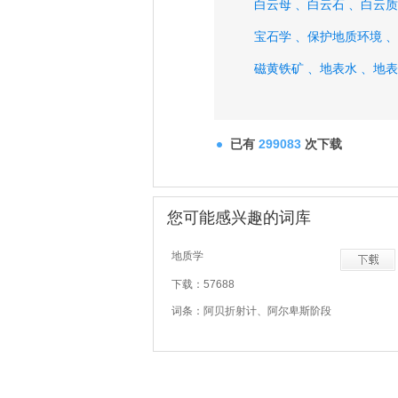
白云母 、
白云石 、
白云质
宝石学 、
保护地质环境 、
磁黄铁矿 、
地表水 、
地表
地幔岩 、
地幔柱 、
地球村
地热井 、
地心引力 、
地形
已有
299083
次下载
地形同位素分馏效应 、
地
您可能感兴趣的词库
地质学
下载：57688
词条：阿贝折射计、阿尔卑斯阶段