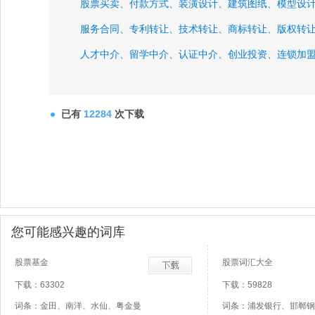
股票买卖、
付款方式、
装潢设计、
建筑图纸、
模型设
服务合同、
专利转让、
技术转让、
商标转让、
版权转
人才中介、
留学中介、
认证中介、
创业投资、
连锁加
特许经营、
已有
12284
次下载
您可能感兴趣的词库
股票基金
股票词汇大全
下载：63302
下载：59828
词条：金田、南洋、水仙、粤金曼
词条：浦发银行、邯郸钢