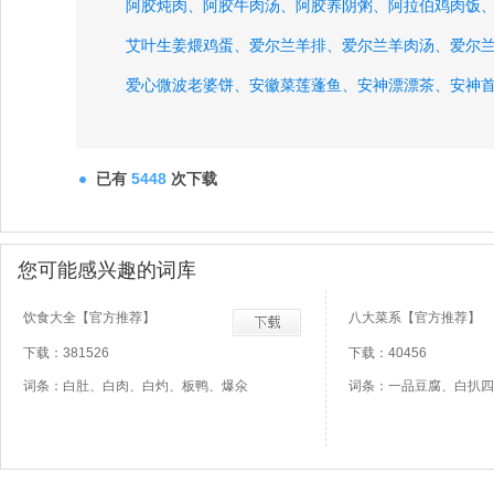
阿胶炖肉、
阿胶牛肉汤、
阿胶养阴粥、
阿拉伯鸡肉饭
艾叶生姜煨鸡蛋、
爱尔兰羊排、
爱尔兰羊肉汤、
爱尔
爱心微波老婆饼、
安徽菜莲蓬鱼、
安神漂漂茶、
安神
鹌鹑枸杞粥、
熬黄花鱼、
奥地利式烤牛肉扒、
澳洲牛
八宝葫芦鸡、
已有
5448
次下载
您可能感兴趣的词库
饮食大全【官方推荐】
八大菜系【官方推荐】
下载：381526
下载：40456
词条：白肚、白肉、白灼、板鸭、爆氽
词条：一品豆腐、白扒四