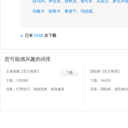
菈乌玛、
伊涅芙、
丝柯克、
爱可菲、
瓦雷莎、
梦见月
玛薇卡、
恰斯卡、
希诺宁、
玛拉妮、
已有
2540
次下载
您可能感兴趣的词库
王者荣耀【官方推荐】
阴阳师【官方推荐】
下载：135080
下载：34419
词条：打野技巧、团战思路、孤身越塔
词条：阴阳师、源氏物语