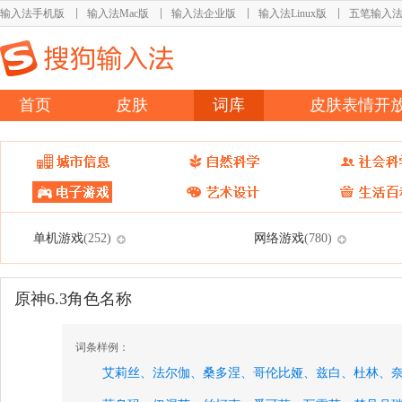
输入法手机版
输入法Mac版
输入法企业版
输入法Linux版
五笔输入
首页
皮肤
词库
皮肤表情开
单机游戏
网络游戏
(252)
(780)
原神6.3角色名称
词条样例：
艾莉丝、
法尔伽、
桑多涅、
哥伦比娅、
兹白、
杜林、