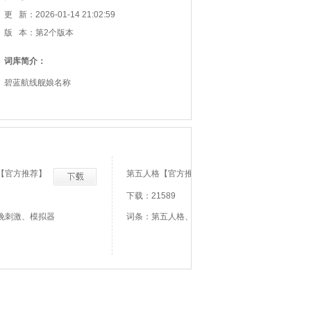
更 新：2026-01-14 21:02:59
版 本：第2个版本
词库简介：
碧蓝航线舰娘名称
【官方推荐】
第五人格【官方推荐】
下载：21589
晚刺激、模拟器
词条：第五人格、监管者、求生者