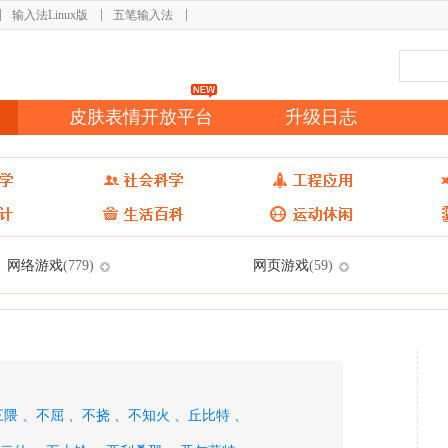
输入法Linux版
五笔输入法
皮肤表情开放平台
升级日志
网络游戏
网页游戏
(779)
(59)
三隈 、
不屈 、
不挠 、
不知火 、
丘比特 、