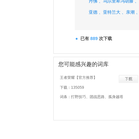
丹佛 、
乌尔里希冯胡滕 、
亚德 、
亚特兰大 、
亲潮 
已有
889
次下载
您可能感兴趣的词库
王者荣耀【官方推荐】
下载：135059
词条：打野技巧、团战思路、孤身越塔