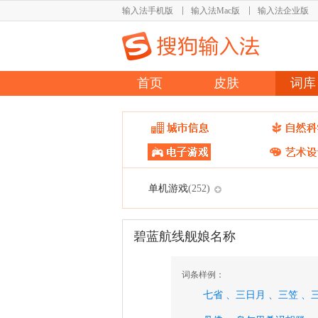
输入法手机版
输入法Mac版
输入法企业版
首页
皮肤
词库
单机游戏
(252)
碧蓝航线舰娘名称
词条样例：
七省 、
三日月 、
三笠 、