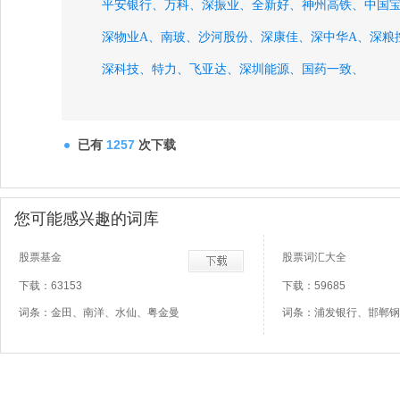
平安银行、
万科、
深振业、
全新好、
神州高铁、
中国
深物业A、
南玻、
沙河股份、
深康佳、
深中华A、
深粮
深科技、
特力、
飞亚达、
深圳能源、
国药一致、
已有
1257
次下载
您可能感兴趣的词库
股票基金
股票词汇大全
下载：63153
下载：59685
词条：金田、南洋、水仙、粤金曼
词条：浦发银行、邯郸钢