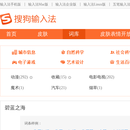
输入法手机版
输入法Mac版
输入法企业版
输入法Linux版
五笔输入
首页
皮肤
词库
皮肤表情开
动漫
收藏
电影电视
(292)
(15)
(202)
魔术
汽车
烟草
(1)
(21)
(1)
碧蓝之海
词条样例：