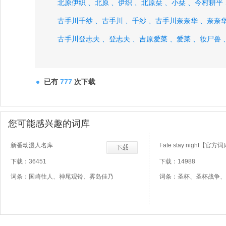
北原伊织 、
北原 、
伊织 、
北原栞 、
小栞 、
今村耕平 
古手川千纱 、
古手川 、
千纱 、
古手川奈奈华 、
奈奈华
古手川登志夫 、
登志夫 、
吉原爱菜 、
爱菜 、
妆尸兽 
已有
777
次下载
您可能感兴趣的词库
新番动漫人名库
Fate stay night【官方
下载：36451
下载：14988
词条：国崎往人、神尾观铃、雾岛佳乃
词条：圣杯、圣杯战争、