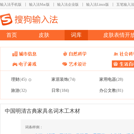
输入法手机版
输入法Mac版
输入法企业版
输入法Linux版
五笔输入
首页
皮肤
词库
皮肤表情开
理财
家居装饰
家用电器
(45)
(74)
(28)
旅游
日常
办公文教
(32)
(184)
(81)
中国明清古典家具名词木工木材
词条样例：