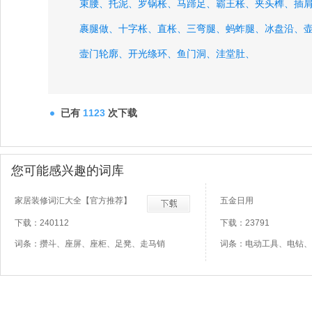
束腰、
托泥、
罗锅枨、
马蹄足、
霸王枨、
夹头榫、
插
裹腿做、
十字枨、
直枨、
三弯腿、
蚂蚱腿、
冰盘沿、
壸门轮廓、
开光绦环、
鱼门洞、
洼堂肚、
已有
1123
次下载
您可能感兴趣的词库
家居装修词汇大全【官方推荐】
五金日用
下载：240112
下载：23791
词条：攒斗、座屏、座柜、足凳、走马销
词条：电动工具、电钻、