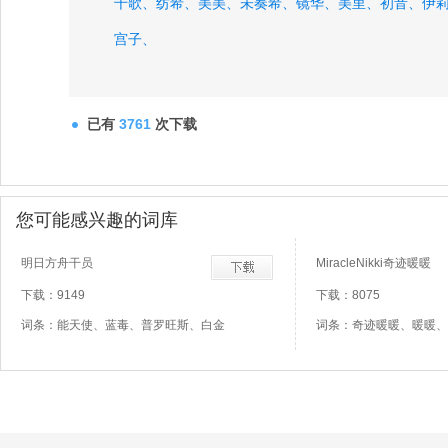
千歌、
纺希、
美美、
未奏希、
镜华、
美里、
初音、
伊
宫子、
已有
3761
次下载
您可能感兴趣的词库
明日方舟干员
MiracleNikki奇迹暖暖
下载：9149
下载：8075
词条：能天使、蓝毒、普罗旺斯、白金
词条：奇迹暖暖、暖暖、