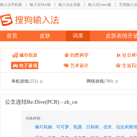
输入法手机版
输入法Mac版
输入法企业版
输入法Linux版
五笔输入
首页
皮肤
词库
皮肤表情开
单机游戏
网络游戏
(252)
(780)
公主连结Re:Dive(PCR) - zh_cn
词条样例：
佩可莉姆、
可可萝、
凯露、
日和莉、
优衣、
拉比莉斯