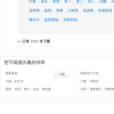
打板 、
龙头 、
游资 、
龙一 、
龙二 、
龙三 、
回撤 、
天
温州帮 、
徐翔 、
养家 、
小鳄鱼 、
龙虎榜 、
价值投资 
驱动力 、
选股逻辑 、
买卖时机、
已有
3363
次下载
您可能感兴趣的词库
股票基金
股票词汇大全
下载：63276
下载：59805
词条：金田、南洋、水仙、粤金曼
词条：浦发银行、邯郸钢