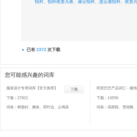
怡衿、
怡衿依景凡香、
灌云怡衿、
连云港怡衿、
依景
已有
2372
次下载
您可能感兴趣的词库
服装设计专用词库【官方推荐】
阿里巴巴产品词汇－服饰
下载：27821
下载：14556
词条：树脂衬、捆条、荷叶边、止绳器
词条：高跟鞋、雪地靴、