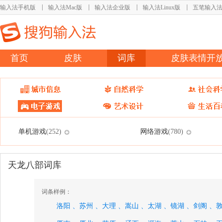
输入法手机版
输入法Mac版
输入法企业版
输入法Linux版
五笔输入
首页
皮肤
词库
皮肤表情开
单机游戏
网络游戏
(252)
(780)
天龙八部词库
词条样例：
洛阳 、
苏州 、
大理 、
嵩山 、
太湖 、
镜湖 、
剑阁 、
敦