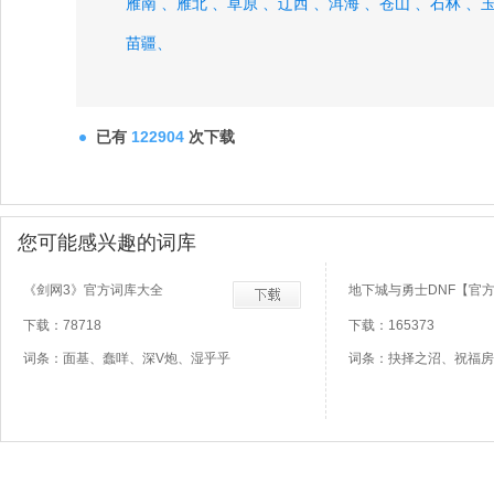
雁南 、
雁北 、
草原 、
辽西 、
洱海 、
苍山 、
石林 、
玉
苗疆、
已有
122904
次下载
您可能感兴趣的词库
《剑网3》官方词库大全
地下城与勇士DNF【官
下载：78718
下载：165373
词条：面基、蠢咩、深V炮、湿乎乎
词条：抉择之沼、祝福房