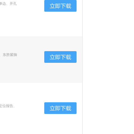
单边、开孔
、东胜紫御
定位报告、