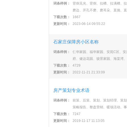
词条样例：
背倒见光、背倒、拉槽、拉满槽、拉
磨边、开孔不磨、磨耳朵、直抛、直
下载次数：
1667
更新时间：
2023-06-14 09:55:22
石家庄保障房小区名称
词条样例：
仁华家园、福华家园、安苑C区、安
府、健达花园、骏景家园、海棠湾、
下载次数：
4729
更新时间：
2022-11-21 21:33:09
房产策划专业术语
词条样例：
前策、后策、策划、策划经理、策划
策略报告、整盘营销、暖场活动、事
下载次数：
7247
更新时间：
2019-11-17 11:13:05