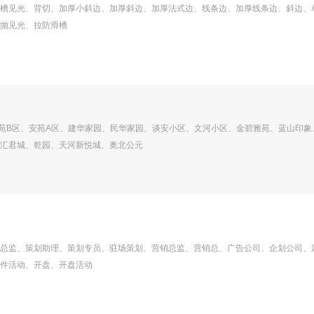
槽见光、背切、加厚小斜边、加厚斜边、加厚法式边、线条边、加厚线条边、斜边、
抛见光、拉防滑槽
苑B区、安苑A区、建华家园、民华家园、谈安小区、文河小区、金碧雅苑、蓝山印象
汇君城、乾园、天河新悦城、奥北公元
总监、策划助理、策划专员、驻场策划、营销总监、营销总、广告公司、企划公司、
件活动、开盘、开盘活动