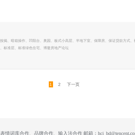
按揭、暗箱操作、凹阳台、奥园、板式小高层、半地下室、保障房、保证贷款方式、
、标准层、标准绿色住宅、博鳌房地产论坛
1
2
下一页
表情词库合作、品牌合作、输入法合作 邮箱：
hci_bd@tencent.c