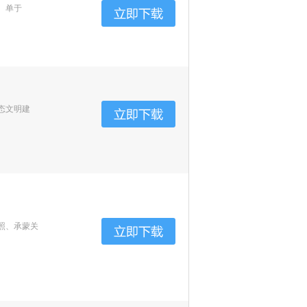
、单于
态文明建
照、承蒙关