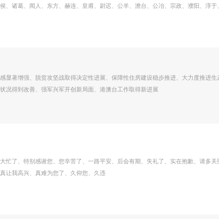
侯、诸葛、闻人、东方、赫连、皇甫、尉迟、公羊、澹台、公冶、宗政、濮阳、淳于
感显著增强、脱贫攻坚战取得决定性进展、保障性住房建设稳步推进、大力度推进生
状况得到改善、强军兴军开创新局面、港澳台工作取得新进展
大忙了、特别感谢您、您辛苦了、一路平安、后会有期、失礼了、实在抱歉、请多关
真让我高兴、真难为您了、久仰您、久违