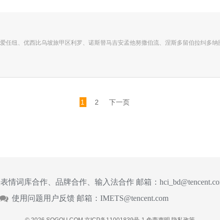
爱任纽、优西比乌坡旅甲区利罗、诺斯替马吉安孟他努撒伯流、涅斯多留伯拉纠多纳
1
2
下一页
表情词库合作、品牌合作、输入法合作 邮箱：
hci_bd@tencent.c
使用问题用户反馈 邮箱：
IMETS@tencent.com