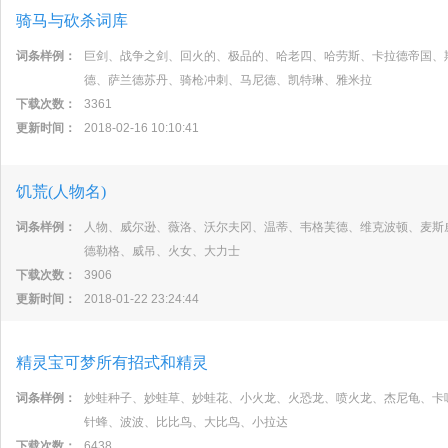
骑马与砍杀词库
词条样例：
巨剑、战争之剑、回火的、极品的、哈老四、哈劳斯、卡拉德帝国、
德、萨兰德苏丹、骑枪冲刺、马尼德、凯特琳、雅米拉
下载次数：
3361
更新时间：
2018-02-16 10:10:41
饥荒(人物名)
词条样例：
人物、威尔逊、薇洛、沃尔夫冈、温蒂、韦格芙德、维克波顿、麦斯
德勒格、威吊、火女、大力士
下载次数：
3906
更新时间：
2018-01-22 23:24:44
精灵宝可梦所有招式和精灵
词条样例：
妙蛙种子、妙蛙草、妙蛙花、小火龙、火恐龙、喷火龙、杰尼龟、卡
针蜂、波波、比比鸟、大比鸟、小拉达
下载次数：
6438