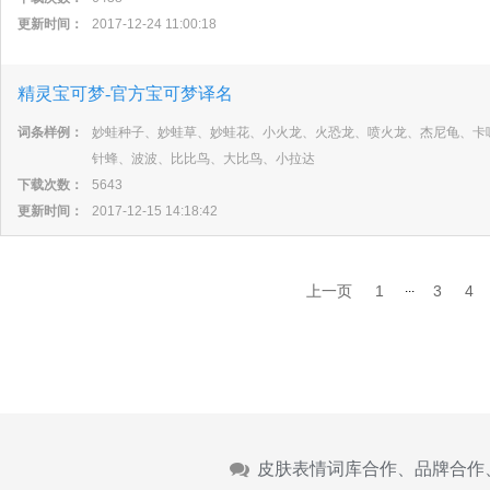
更新时间：
2017-12-24 11:00:18
精灵宝可梦-官方宝可梦译名
词条样例：
妙蛙种子、妙蛙草、妙蛙花、小火龙、火恐龙、喷火龙、杰尼龟、卡
针蜂、波波、比比鸟、大比鸟、小拉达
下载次数：
5643
更新时间：
2017-12-15 14:18:42
...
上一页
1
3
4
皮肤表情词库合作、品牌合作