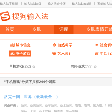
输入法手机版
输入法Mac版
输入法企业版
输入法Linux版
五笔输入
首页
皮肤
词库
皮肤表情开
单机游戏
网络游戏
(252)
(779)
“手机游戏”分类下共有244个词库
洛克王国：世界（最新最全！）
词条样例：
迪莫、圣光迪莫、圣草迪莫、圣水迪莫、喵喵、喵呜、魔力猫、叶冕
波拉、水灵、圣水守护、鸭吉吉、等一等鸭