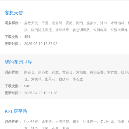
妄想天使
词条样例：
妄想天使、千夏、南宫羽、爱芮、阿怡、脆鼠饼、沛沛、木雅瑞林、
症、猫的随波逐流、变身苹果、妄想调查队、银河电车、空洞大爆炸
下载次数：
454
更新时间：
2026-05-10 13:37:02
我的花园世界
词条样例：
白百合、康乃馨、铃兰、黄百合、紫桔梗、黄郁金香、紫罗兰、粉郁
瑰、紫绣球、山茶花、粉绣球、小苍兰
下载次数：
646
更新时间：
2026-04-28 10:31:18
KPL康平路
词条样例：
职业联赛、康平路、王者荣耀、职业、职业选手、名刀司命、偷塔、
意、轩染、大帅、小俞、北诗