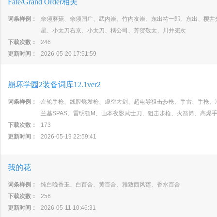
Fate/Grand Order相关
词条样例：
奈须蘑菇、奈须国广、武内崇、竹内友崇、东出祐一郎、东出、樱井
星、小太刀右京、小太刀、橘公司、芳贺敬太、川井宪次
下载次数：
246
更新时间：
2026-05-20 17:51:59
崩坏学园2装备词库12.1ver2
词条样例：
左轮手枪、线膛燧发枪、虚空大剑、超电导狙击步枪、手雷、手枪、
兰基SPAS、雷明顿M、山本夜影武士刀、狙击步枪、火箭筒、高爆
下载次数：
173
更新时间：
2026-05-19 22:59:41
我的花
词条样例：
纯白晚香玉、白百合、黄百合、雅致西风莲、香水百合
下载次数：
256
更新时间：
2026-05-11 10:46:31