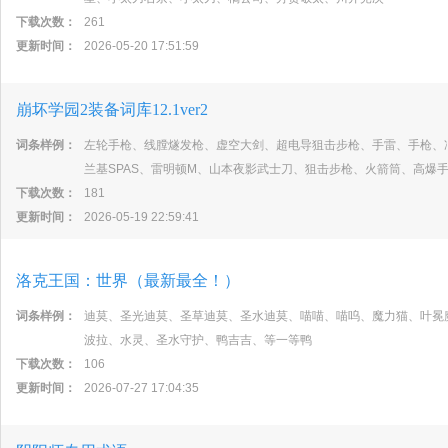
下载次数：
261
更新时间：
2026-05-20 17:51:59
崩坏学园2装备词库12.1ver2
词条样例：
左轮手枪、线膛燧发枪、虚空大剑、超电导狙击步枪、手雷、手枪、
兰基SPAS、雷明顿M、山本夜影武士刀、狙击步枪、火箭筒、高爆
下载次数：
181
更新时间：
2026-05-19 22:59:41
洛克王国：世界（最新最全！）
词条样例：
迪莫、圣光迪莫、圣草迪莫、圣水迪莫、喵喵、喵呜、魔力猫、叶冕
波拉、水灵、圣水守护、鸭吉吉、等一等鸭
下载次数：
106
更新时间：
2026-07-27 17:04:35