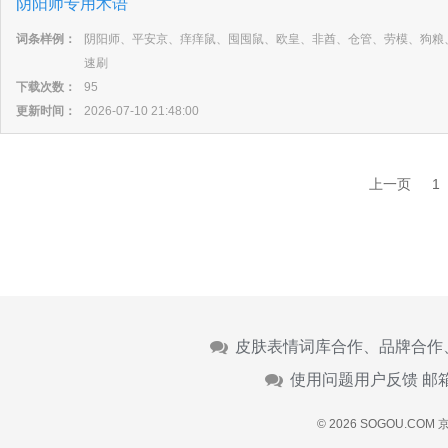
阴阳师专用术语
词条样例：
阴阳师、平安京、痒痒鼠、囤囤鼠、欧皇、非酋、仓管、劳模、狗粮
速刷
下载次数：
95
更新时间：
2026-07-10 21:48:00
上一页
1
皮肤表情词库合作、品牌合作
使用问题用户反馈 邮
© 2026 SOGOU.COM
京