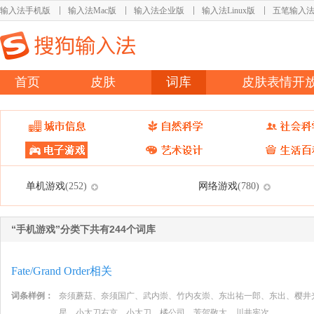
输入法手机版
输入法Mac版
输入法企业版
输入法Linux版
五笔输入
首页
皮肤
词库
皮肤表情开
单机游戏
网络游戏
(252)
(780)
“手机游戏”分类下共有244个词库
Fate/Grand Order相关
词条样例：
奈须蘑菇、奈须国广、武内崇、竹内友崇、东出祐一郎、东出、樱井
星、小太刀右京、小太刀、橘公司、芳贺敬太、川井宪次