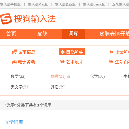
输入法手机版
输入法Mac版
输入法企业版
输入法Linux版
五笔输入
首页
皮肤
词库
皮肤表情开
数学
物理
化学
生
(22)
(31)
(30)
天文学
其它
(21)
(29)
“光学”分类下共有3个词库
光学词库