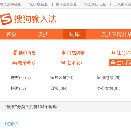
输入法手机版
输入法Mac版
输入法企业版
输入法Linux版
五笔输入
首页
皮肤
词库
皮肤表情开
理财
家居装饰
家用电器
(45)
(74)
(28)
旅游
日常
办公文教
(32)
(184)
(81)
“饮食”分类下共有134个词库
张珍记