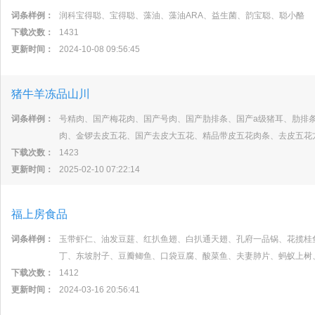
词条样例：
润科宝得聪、宝得聪、藻油、藻油ARA、益生菌、韵宝聪、聪小酪
下载次数：
1431
更新时间：
2024-10-08 09:56:45
猪牛羊冻品山川
词条样例：
号精肉、国产梅花肉、国产号肉、国产肋排条、国产a级猪耳、肋排
肉、金锣去皮五花、国产去皮大五花、精品带皮五花肉条、去皮五花
下载次数：
1423
更新时间：
2025-02-10 07:22:14
福上房食品
词条样例：
玉带虾仁、油发豆莛、红扒鱼翅、白扒通天翅、孔府一品锅、花揽桂
丁、东坡肘子、豆瓣鲫鱼、口袋豆腐、酸菜鱼、夫妻肺片、蚂蚁上树
下载次数：
1412
更新时间：
2024-03-16 20:56:41