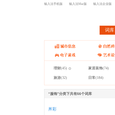
输入法手机版
输入法Mac版
输入法企业版
首页
皮肤
词库
理财
家居装饰
(45)
(74)
旅游
日常
(32)
(184)
“服饰”分类下共有66个词库
丼彩