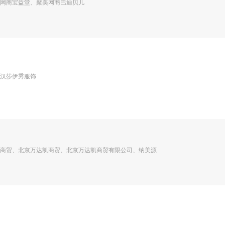
网商宝益堂、聚美网商巴迪贝儿
汉莎伊秀服饰
商贸、北京万达凯商贸、北京万达凯商贸有限公司、纳美源