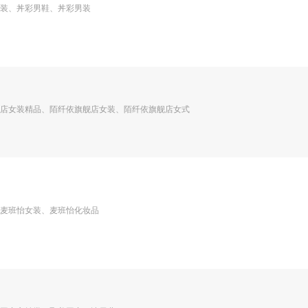
装、丼彩男鞋、丼彩男装
店女装精品、陌纤依旗舰店女装、陌纤依旗舰店女式
麦班怡女装、麦班怡化妆品