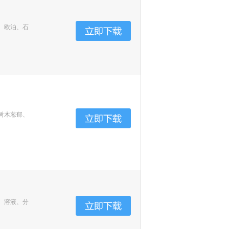
、欧泊、石
树木葱郁、
、溶液、分