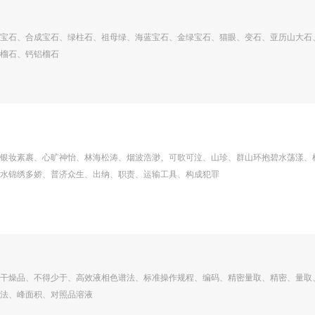
宝石、合成宝石、绿柱石、祖母绿、海蓝宝石、金绿宝石、猫眼、变石、亚历山大石
榴石、钙铝榴石
银妆素裹、心旷神怡、林海松涛、烟波浩渺、可歌可泣、山珍、群山环抱碧水荡漾、
水锦绣多娇、普济众生、出纳、职责、运输工具、构成犯罪
干燥品、不得少于、高效液相色谱法、标准操作规程、编码、精密量取、精密、量取
法、峰面积、对照品溶液