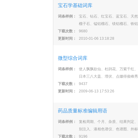
宝石学基础词库
词条样例：
宝石、钻石、红宝石、蓝宝石、天然
榴子石、锰铝榴石、镁铝榴石、铁铝
下载次数：
9680
更新时间：
2010-01-06 13:18:28
微型综合词库
词条样例：
使人飘飘欲仙、杜鹃花、万紫千红、
日本三八大盖、埋伏、点缀得俊峰秀
下载次数：
9437
更新时间：
2009-06-13 17:53:26
药品质量标准编辑用语
词条样例：
复检周期、个月、杂质、结果判定、
别注入、液相色谱仪、色谱图、外标
下载次数：
9196