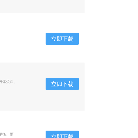
补体蛋白、
平衡、雨