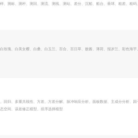
样、测标、测杆、测回、测流、测线、测站、差分、沉船、船台、垂球、粗差、粗码
白玫瑰、白美女樱、白桑、白玉兰、百合、百日草、败酱、薄荷、报岁兰、彩色海芋
、回归、多重共线性、方差、方差分解、脉冲响应分析、面板数据、主成分分析、因
态空间、误差修正模型、排序选择模型