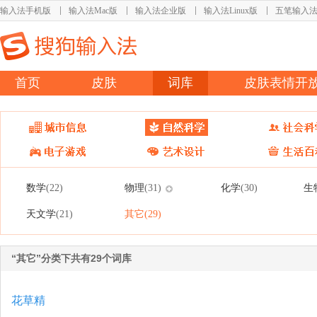
输入法手机版
输入法Mac版
输入法企业版
输入法Linux版
五笔输入
首页
皮肤
词库
皮肤表情开
数学
物理
化学
生
(22)
(31)
(30)
天文学
其它
(21)
(29)
“其它”分类下共有29个词库
花草精