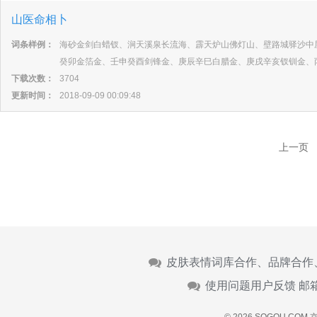
山医命相卜
词条样例：
海砂金剑白蜡钗、涧天溪泉长流海、霹天炉山佛灯山、壁路城驿沙中
癸卯金箔金、壬申癸酉剑锋金、庚辰辛巳白腊金、庚戌辛亥钗钏金、
下载次数：
3704
更新时间：
2018-09-09 00:09:48
上一页
皮肤表情词库合作、品牌合作
使用问题用户反馈 邮