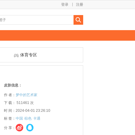
登录
注册
体育专区
皮肤信息：
作 者：
梦中的艺术家
下 载： 511461 次
时 间：2024-04-01 23:26:10
标 签：
中国
棕色
卡通
分 享：