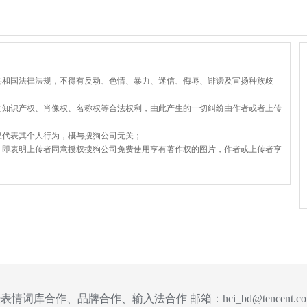
共和国法律法规，不得有反动、色情、暴力、迷信、侮辱、诽谤及宣扬种族歧
的知识产权、肖像权、名称权等合法权利，由此产生的一切纠纷由作者或者上传
仅代表其个人行为，概与搜狗公司无关；
，即表明上传者同意授权搜狗公司免费使用享有著作权的图片，作者或上传者享
表情词库合作、品牌合作、输入法合作 邮箱：
hci_bd@tencent.c