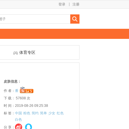
登录
注册
体育专区
皮肤信息：
作 者：
番
下 载： 57608 次
时 间：2019-08-26 09:25:38
标 签：
中国
粉色
简约
简单
少女
红色
白色
分 享：