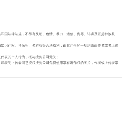
共和国法律法规，不得有反动、色情、暴力、迷信、侮辱、诽谤及宣扬种族歧
的知识产权、肖像权、名称权等合法权利，由此产生的一切纠纷由作者或者上传
仅代表其个人行为，概与搜狗公司无关；
，即表明上传者同意授权搜狗公司免费使用享有著作权的图片，作者或上传者享