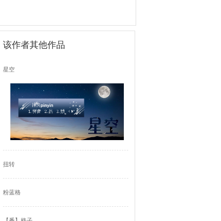
该作者其他作品
星空
扭转
粉蓝格
【番】格子