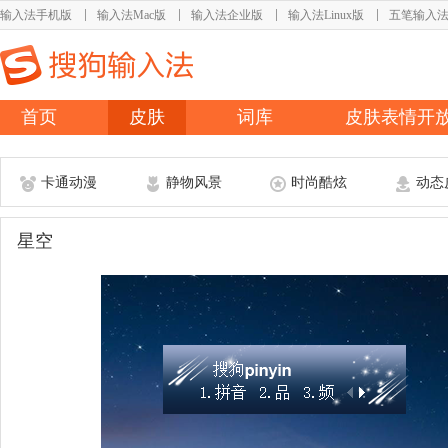
输入法手机版
输入法Mac版
输入法企业版
输入法Linux版
五笔输入
首页
皮肤
词库
皮肤表情开
卡通动漫
静物风景
时尚酷炫
动态
星空