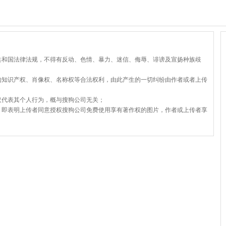
共和国法律法规，不得有反动、色情、暴力、迷信、侮辱、诽谤及宣扬种族歧
的知识产权、肖像权、名称权等合法权利，由此产生的一切纠纷由作者或者上传
仅代表其个人行为，概与搜狗公司无关；
，即表明上传者同意授权搜狗公司免费使用享有著作权的图片，作者或上传者享