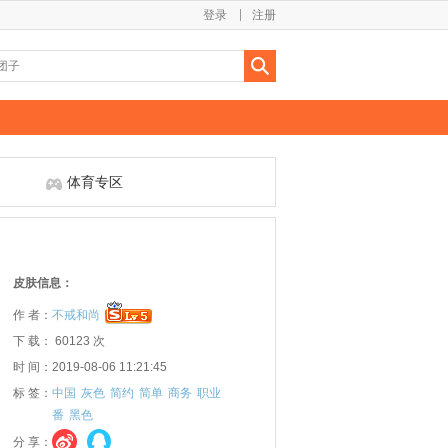
登录
注册
体育专区
皮肤信息：
作 者：
不戒和尚
下 载： 60123 次
时 间：2019-08-06 11:21:45
标 签：
中国
灰色
简约
简单
商务
职业
番
黑色
分 享：