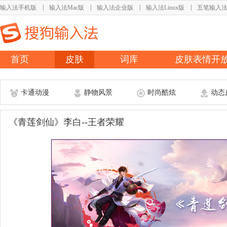
输入法手机版
输入法Mac版
输入法企业版
输入法Linux版
五笔输入
首页
皮肤
词库
皮肤表情开
卡通动漫
静物风景
时尚酷炫
动态
《青莲剑仙》李白--王者荣耀