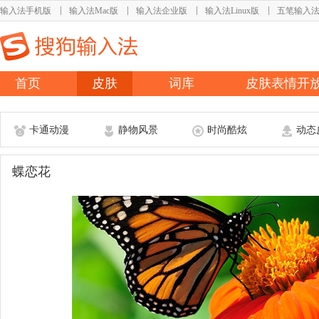
输入法手机版
输入法Mac版
输入法企业版
输入法Linux版
五笔输入
首页
皮肤
词库
皮肤表情开
卡通动漫
静物风景
时尚酷炫
动态
蝶恋花