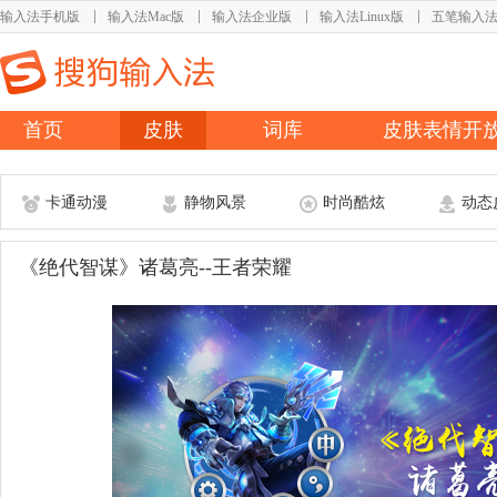
输入法手机版
输入法Mac版
输入法企业版
输入法Linux版
五笔输入
首页
皮肤
词库
皮肤表情开
卡通动漫
静物风景
时尚酷炫
动态
《绝代智谋》诸葛亮--王者荣耀