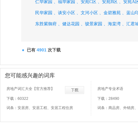
仁华家园 、
福华家园 、
安苑C区 、
安苑B区 、
安苑A区
民华家园 、
谈安小区 、
文河小区 、
金碧雅苑 、
蓝山印
东胜紫御府 、
健达花园 、
骏景家园 、
海棠湾 、
汇君城
天河新悦城 、
奥北公元、
已有
4901
次下载
您可能感兴趣的词库
房地产词汇大全【官方推荐】
房地产专业术语
下载：60322
下载：28490
词条：安居房、安居工程、安居工程住房
词条：商品房、外销房、