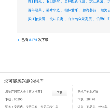
奥利雅苑 、
假日别墅 、
奥林匹克花园 、
滨江豪园 、
百年经典 、
碧水华庭 、
柏林爱乐 、
碧海馨苑 、
碧海云
滨江怡景园 、
北斗公寓 、
白金瀚全景高层 、
伯爵山庄
碧湖馨苑 、
博泰江滨威尼斯 、
城市经典 、
朝阳嶺秀、
已有
8174
次下载
您可能感兴趣的词库
房地产词汇大全【官方推荐】
房地产专业术语
下载：60290
下载：28476
词条：安居房、安居工程、安居工程住房
词条：商品房、外销房、