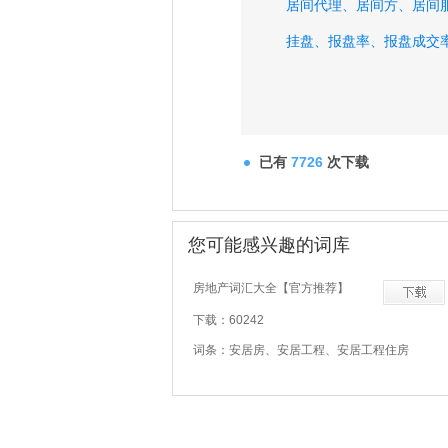
居间代理、
居间方、
居间
挂盘、
报盘率、
报盘成交
已有
7726
次下载
您可能感兴趣的词库
房地产词汇大全【官方推荐】
下载：60242
词条：安居房、安居工程、安居工程住房