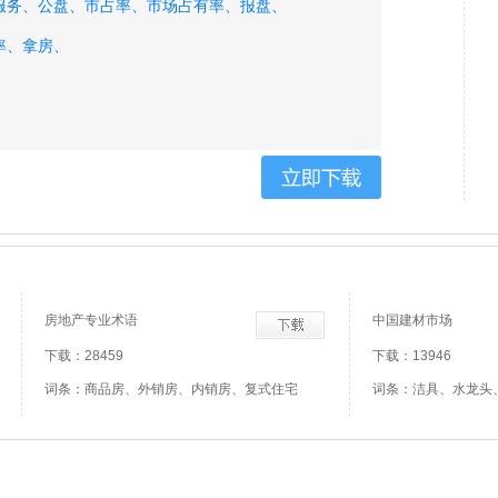
服务、
公盘、
市占率、
市场占有率、
报盘、
率、
拿房、
房地产专业术语
中国建材市场
下载：28459
下载：13946
词条：商品房、外销房、内销房、复式住宅
词条：洁具、水龙头