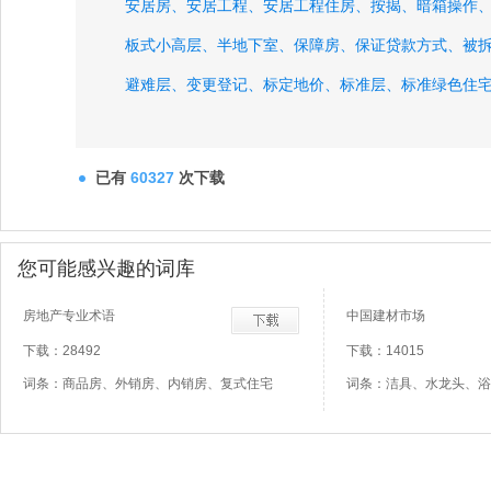
安居房、
安居工程、
安居工程住房、
按揭、
暗箱操作
板式小高层、
半地下室、
保障房、
保证贷款方式、
被
避难层、
变更登记、
标定地价、
标准层、
标准绿色住
博鳌房地产论坛、
已有
60327
次下载
您可能感兴趣的词库
房地产专业术语
中国建材市场
下载：28492
下载：14015
词条：商品房、外销房、内销房、复式住宅
词条：洁具、水龙头、浴