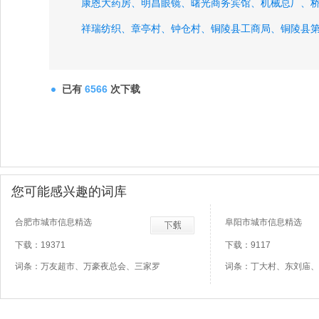
康恩大药房、
明昌眼镜、
曙光商务宾馆、
机械总厂、
祥瑞纺织、
章亭村、
钟仓村、
铜陵县工商局、
铜陵县
铜陵市交通局、
铜陵市政协、
已有
6566
次下载
您可能感兴趣的词库
合肥市城市信息精选
阜阳市城市信息精选
下载：19371
下载：9117
词条：万友超市、万豪夜总会、三家罗
词条：丁大村、东刘庙、