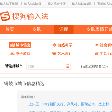
输入法手机版
输入法Mac版
输入法企业版
输入法Linux版
五笔输入
首页
皮肤
词库
皮肤表情开
请选择城市
行政区划地名
(26)
铜陵市城市信息精选
词条样例：
上头王、
中行朝阳支行、
兴凤村、
国荣超市、
垄上村