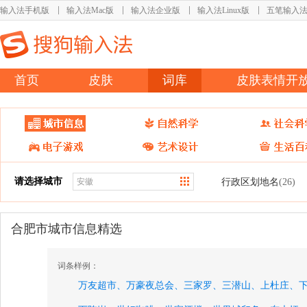
输入法手机版
输入法Mac版
输入法企业版
输入法Linux版
五笔输入
首页
皮肤
词库
皮肤表情开
请选择城市
行政区划地名
(26)
合肥市城市信息精选
词条样例：
万友超市、
万豪夜总会、
三家罗、
三潜山、
上杜庄、