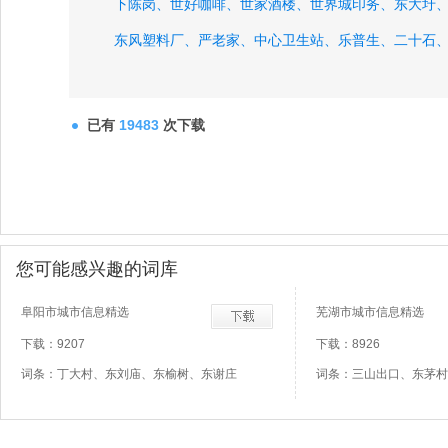
下陈岗、
世好咖啡、
世家酒楼、
世界城印务、
东大圩
东风塑料厂、
严老家、
中心卫生站、
乐普生、
二十石
云都浴场、
已有
19483
次下载
您可能感兴趣的词库
阜阳市城市信息精选
芜湖市城市信息精选
下载：9207
下载：8926
词条：丁大村、东刘庙、东榆树、东谢庄
词条：三山出口、东茅村