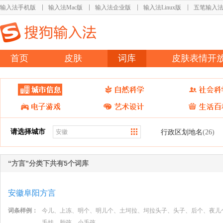
输入法手机版
输入法Mac版
输入法企业版
输入法Linux版
五笔输入
首页
皮肤
词库
皮肤表情开
请选择城市
行政区划地名
(26)
“方言”分类下共有5个词库
安徽阜阳方言
词条样例：
今儿、上冻、明个、明儿个、土坷拉、坷拉头子、头子、后个、夜儿
毛娃、胎孩、小毛孩