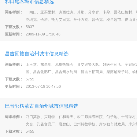
和田地区城市信息精选
词条样例：
一闸口、亚买里村、克西拉克、其那、分水脊、卡尕、吾依巴格村、
克玛克、恰塔、托万艾日克、拜什力克、普恰克、楼兰超市、皮山县
下载次数：
5837
更新时间：
2009-11-09 17:36:46
昌吉回族自治州城市信息精选
词条样例：
上玉堂、东旱地、凤凰热舞会、县交巡警大队、好医生药店、宇庭家
园、昌吉化肥厂、昌吉州水利局、昌吉市招商局、柴窝铺辣子鸡、榆
下载次数：
5755
更新时间：
2013-07-18 10:47:56
巴音郭楞蒙古自治州城市信息精选
词条样例：
乃门莫敦、买斯特、仁和春天、农二师焉耆医院、勺子地、十号渠村
火台、孔雀食品厂、岩碧山、巴州特教学校、库尔勒市财政局、库尔
下载次数：
5455