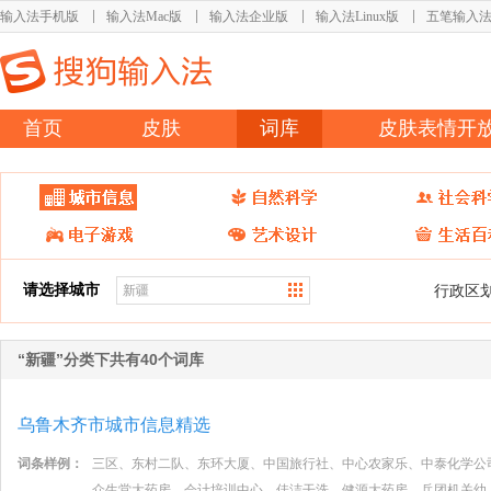
输入法手机版
输入法Mac版
输入法企业版
输入法Linux版
五笔输入
首页
皮肤
词库
皮肤表情开
请选择城市
行政区
“新疆”分类下共有40个词库
乌鲁木齐市城市信息精选
词条样例：
三区、东村二队、东环大厦、中国旅行社、中心农家乐、中泰化学公
众生堂大药房、会计培训中心、佳洁干洗、健源大药房、兵团机关幼