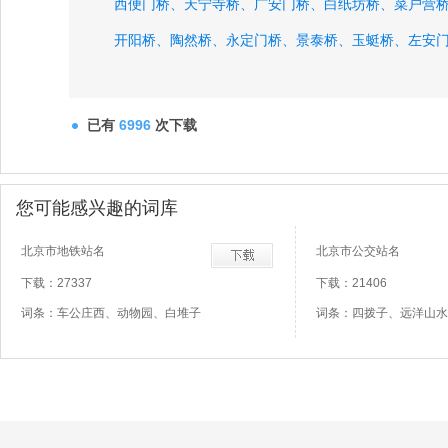
西便门桥、
天宁寺桥、
广安门桥、
白纸坊桥、
菜户营
开阳桥、
陶然桥、
永定门桥、
景泰桥、
玉蜓桥、
左安
已有
6996
次下载
您可能感兴趣的词库
北京市地铁站名
北京市公交站名
下载：27337
下载：21406
词条：车公庄西、动物园、白堆子
词条：四拨子、远洋山水