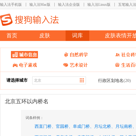
输入法手机版
输入法Mac版
输入法企业版
输入法Linux版
五笔输入
首页
皮肤
词库
皮肤表情开
请选择城市
行政区划地名
(20)
北京五环以内桥名
词条样例：
西直门桥、
官园桥、
阜成门桥、
月坛北桥、
月坛南桥