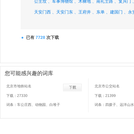
公主坟 、
军事博物馆 、
木樨地 、
南礼士路 、
复兴门 
天安门西 、
天安门东 、
王府井 、
东单 、
建国门 、
永
已有
7728
次下载
您可能感兴趣的词库
北京市地铁站名
北京市公交站名
下载：27330
下载：21399
词条：车公庄西、动物园、白堆子
词条：四拨子、远洋山水