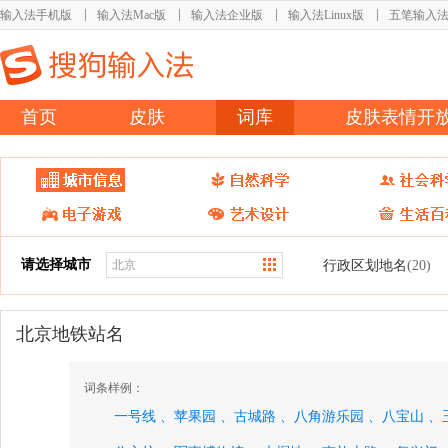
输入法手机版
输入法Mac版
输入法企业版
输入法Linux版
五笔输入
首页
皮肤
词库
皮肤表情开
请选择城市
行政区划地名
(20)
北京地铁站名
词条样例：
一号线 、
苹果园 、
古城路 、
八角游乐园 、
八宝山 、