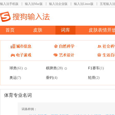
输入法手机版
输入法Mac版
输入法企业版
输入法Linux版
五笔输入
首页
皮肤
词库
皮肤表情开
球类
棋牌类
F1赛车
(61)
(28)
(1)
奥运
垂钓
轮滑
(7)
(4)
(2)
体育专业名词
词条样例：