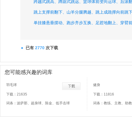
跨越式跳高、
蹲踞式跳远、
篮球体前变向运球、
后滚
跳上支撑前翻下、
山羊分腿腾越、
跳上成跪撑向前跳
单挂膝悬垂摆动、
跑步齐步互换、
足蹬地翻上、
穿臂
足球脚背正面停空中球、
足球脚背外侧传球、
排球并
垫步弹踢、
弓步撩掌、
快速跑、
已有
2770
次下载
您可能感兴趣的词库
羽毛球
健身
下载：21635
下载：11816
词条：波萨那、超身球、陈金、低手击球
词条：教练、主教、助教