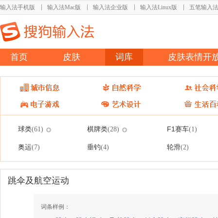
输入法手机版
输入法Mac版
输入法企业版
输入法Linux版
五笔输入
首页
皮肤
词库
皮肤表情开
球类
棋牌类
F1赛车
(61)
(28)
(1)
奥运
垂钓
轮滑
(7)
(4)
(2)
跳伞及航空运动
词条样例：