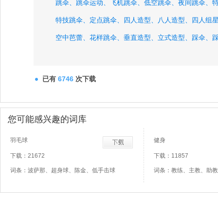
跳伞、
跳伞运动、
飞机跳伞、
低空跳伞、
夜间跳伞、
特技跳伞、
定点跳伞、
四人造型、
八人造型、
四人组
空中芭蕾、
花样跳伞、
垂直造型、
立式造型、
踩伞、
循环踩伞、
已有
6746
次下载
您可能感兴趣的词库
羽毛球
健身
下载：21672
下载：11857
词条：波萨那、超身球、陈金、低手击球
词条：教练、主教、助教