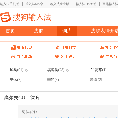
输入法手机版
输入法Mac版
输入法企业版
输入法Linux版
五笔输入
首页
皮肤
词库
皮肤表情开
球类
棋牌类
F1赛车
(61)
(28)
(1)
奥运
垂钓
轮滑
(7)
(4)
(2)
高尔夫GOLF词库
词条样例：