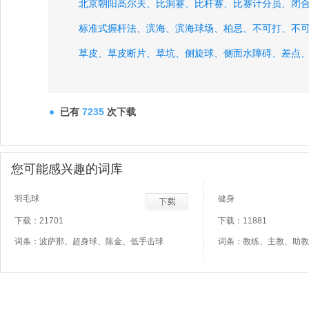
北京朝阳高尔夫、
比洞赛、
比杆赛、
比赛计分员、
闭
标准式握杆法、
滨海、
滨海球场、
柏忌、
不可打、
不
草皮、
草皮断片、
草坑、
侧旋球、
侧面水障碍、
差点
已有
7235
次下载
您可能感兴趣的词库
羽毛球
健身
下载：21701
下载：11881
词条：波萨那、超身球、陈金、低手击球
词条：教练、主教、助教