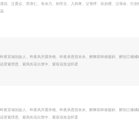
谨信、泛爱众、而亲仁、有余力、则学文、入则孝、父母呼、应勿缓、父母命、行勿
温
昨夜宣城别故人、昨夜风开露井桃、昨夜承恩宿未央、醉舞双眸敛鬓斜、醉别江楼橘
还君紫绶恩、紫凤衔花出禁中、紫宸诏发远怀柔
昨夜宣城别故人、昨夜风开露井桃、昨夜承恩宿未央、醉舞双眸敛鬓斜、醉别江楼橘
还君紫绶恩、紫凤衔花出禁中、紫宸诏发远怀柔