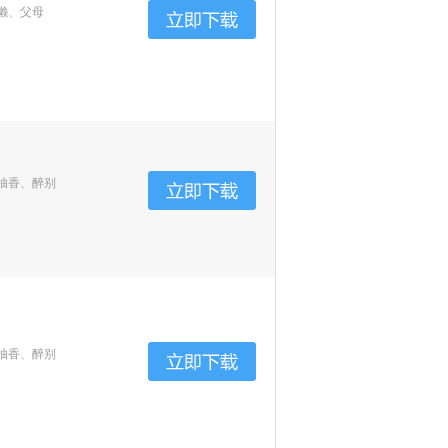
懒、父母
柚香、醉别
柚香、醉别