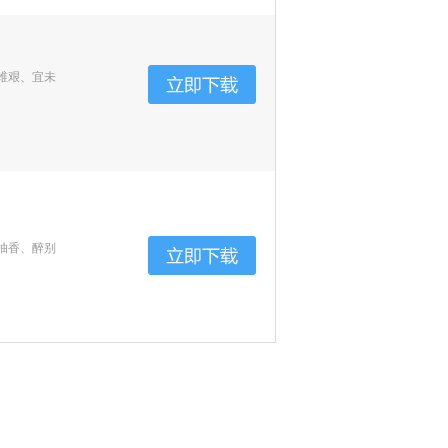
维艰、宜未
柚香、醉别