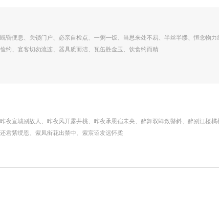
既昏便息、关锁门户、必亲自检点、一粥一饭、当思来处不易、半丝半缕、恒念物力
俭约、宴客切勿流连、器具质而洁、瓦缶胜金玉、饮食约而精
昨夜宣城别故人、昨夜风开露井桃、昨夜承恩宿未央、醉舞双眸敛鬓斜、醉别江楼橘
还君紫绶恩、紫凤衔花出禁中、紫宸诏发远怀柔