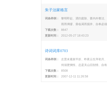
朱子治家格言
词条样例：
黎明即起、洒扫庭除、要内外整洁、
雨而绸缪、毋临渴而掘井、自奉必须
下载次数：
8647
更新时间：
2012-05-27 18:43:23
诗词词库0703
词条样例：
左贤未遁旌竿折、昨夜云生拜初月、
何须更惆怅、总是关山旧别情、自有
下载次数：
8508
更新时间：
2007-12-11 11:26:58