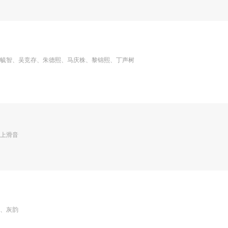
毓智、吴竞存、朱德熙、马庆株、黎锦熙、丁声树
上滑音
、灰韵