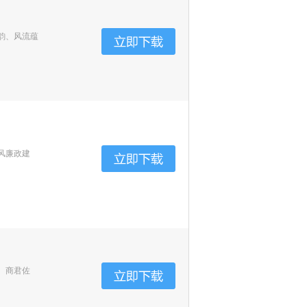
韵、风流蕴
风廉政建
、商君佐