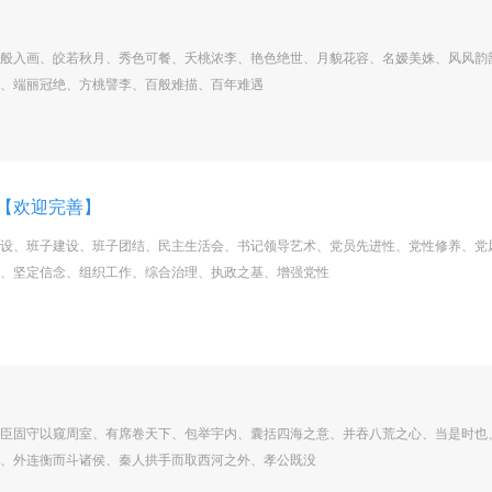
般入画、皎若秋月、秀色可餐、夭桃浓李、艳色绝世、月貌花容、名嫒美姝、风风韵
、端丽冠绝、方桃譬李、百般难描、百年难遇
【欢迎完善】
设、班子建设、班子团结、民主生活会、书记领导艺术、党员先进性、党性修养、党
、坚定信念、组织工作、综合治理、执政之基、增强党性
臣固守以窥周室、有席卷天下、包举宇内、囊括四海之意、并吞八荒之心、当是时也
、外连衡而斗诸侯、秦人拱手而取西河之外、孝公既没