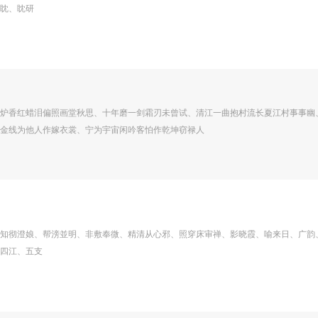
眈、眈研
炉香红蜡泪偏照画堂秋思、十年磨一剑霜刃未曾试、清江一曲抱村流长夏江村事事幽
金线为他人作嫁衣裳、宁为宇宙闲吟客怕作乾坤窃禄人
知彻澄娘、帮滂並明、非敷奉微、精清从心邪、照穿床审禅、影晓霞、喻来日、广韵
四江、五支