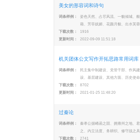
美女的形容词和诗句
词条样例：
姿色天然、占尽风流、一貌倾城、般
藉、芳菲妩媚、花颜月貌、出水芙蓉
下载次数：
1916
更新时间：
2022-09-09 11:51:18
机关团体公文写作开拓思路常用词库
词条样例：
民主集中制建设、党管干部、作风建
设、基层建设、其他方面、历史使命
下载次数：
8702
更新时间：
2021-01-25 11:48:20
过秦论
词条样例：
秦孝公据崤函之固、拥雍州之地、君
之、内立法度、务耕织、修守战之具
下载次数：
2741