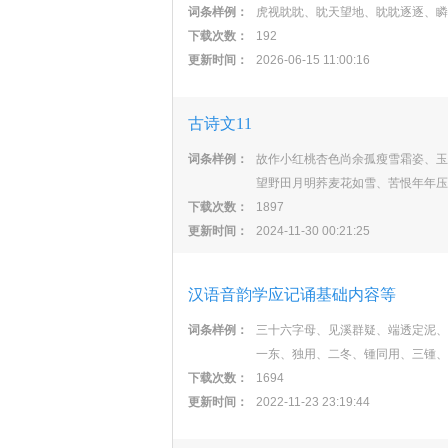
词条样例：
虎视眈眈、眈天望地、眈眈逐逐、瞵
下载次数：
192
更新时间：
2026-06-15 11:00:16
古诗文11
词条样例：
故作小红桃杏色尚余孤瘦雪霜姿、玉
望野田月明荞麦花如雪、苦恨年年压
下载次数：
1897
更新时间：
2024-11-30 00:21:25
汉语音韵学应记诵基础内容等
词条样例：
三十六字母、见溪群疑、端透定泥、
一东、独用、二冬、锺同用、三锺、
下载次数：
1694
更新时间：
2022-11-23 23:19:44