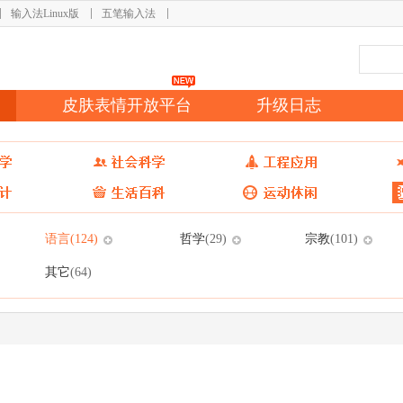
输入法Linux版
五笔输入法
皮肤表情开放平台
升级日志
语言
哲学
宗教
(124)
(29)
(101)
其它
(64)