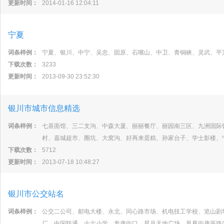
更新时间：
2014-01-16 12:04:11
宁夏
词条样例：
宁夏、银川、中宁、吴忠、固原、石嘴山、中卫、青铜峡、灵武、平
下载次数：
3233
更新时间：
2013-09-30 23:52:30
银川市城市信息精选
词条样例：
七喜面馆、三二支沟、中森大厦、丽丽餐厅、丽园南三区、九洲国际
村、嘉城超市、圈坑、大窝沟、好再来蛋糕、孙家台子、学士影楼、
下载次数：
5712
更新时间：
2013-07-18 10:48:27
银川市公交站名
词条样例：
公交二公司、邮电大楼、永北、同心路市场、机电技工学校、览山剧
厂、中国联通、十六小学、泰康街口、星月天地广场、凤凰街康平路