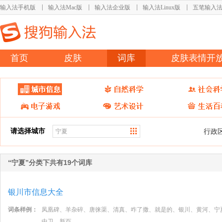
输入法手机版
输入法Mac版
输入法企业版
输入法Linux版
五笔输入
首页
皮肤
词库
皮肤表情开
请选择城市
行政
“宁夏”分类下共有19个词库
银川市信息大全
词条样例：
凤凰碑、羊杂碎、唐徕渠、清真、咋了撒、就是的、银川、黄河、宁
中卫、新百